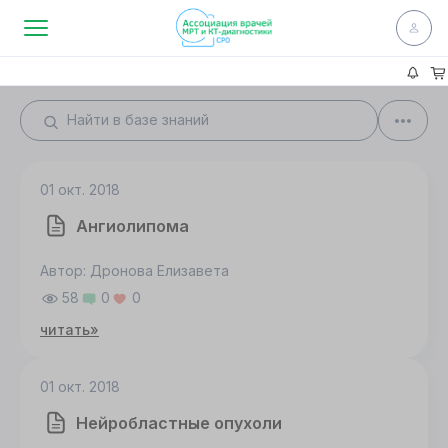
01 окт. 2018
Ангиолипома
Автор: Дронова Елизавета
58
0
0
читать»
01 окт. 2018
Нейробластные опухоли