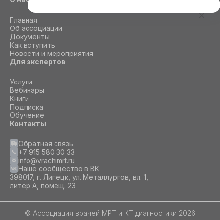
Этот сайт использует cookie
Главная
Для корректной работы данного сайта
Об ассоциации
необходимы файлы cookie
Документы
Как вступить
Новости и мероприятия
Для экспертов
СОГЛАСИЕ
ПОДРОБНОСТИ
O COOKIE
Услуги
Вебинары
Книги
Настроить
Подписка
Обучение
Принять все
Контакты
Обратная связь
+7 915 580 30 33
info@vrachimrt.ru
Наше сообщество в ВК
398017, г. Липецк, ул. Металлургов, вл. 1,
литер А, помещ. 23
© Ассоциация врачей МРТ и КТ диагностики 2026