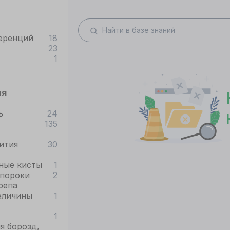
еренций
18
23
1
ия
ь
24
135
ития
30
ные кисты
1
пороки
2
репа
еличины
1
1
я борозд,