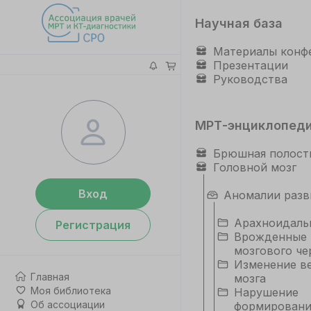
Научная база
Материалы конф
Презентации
Руководства
МРТ-энциклопед
Брюшная полост
Головной мозг
Вход
Аномалии разв
Арахноидаль
Регистрация
Врожденные 
мозгового че
Изменение в
Главная
мозга
Моя библиотека
Нарушение
Об ассоциации
формировани