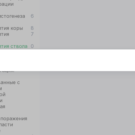
рации
стогенеза
6
ития коры
8
ития
7
тия ствола
0
тот сайт использует cookie
тации
я корректной работы
нного сайта
анные с
обходимы файлы
м
okie
ой
и
ая
ОГЛАСИЕ
ПОДРОБНОСТИ
O COOKIE
 поражения
ласти
е
Принять все
Настроить