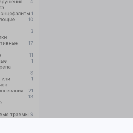
арушения
4
га
 энцефалиты
1
ующие
10
3
ики
ативные
17
я
11
ные
1
репа
8
 или
1
чек
болевания
21
18
е
вые травмы
9
таз
12
14