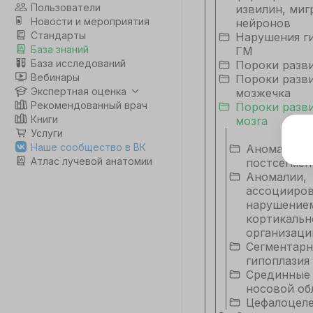
Пользователи
извилин, миг
Новости и мероприятия
нейронов
Стандарты
Нарушения ги
База знаний
ГМ
База исследований
Пороки разв
Вебинары
Пороки разв
Экспертная оценка
мозжечка
Рекомендованный врач
Пороки разви
Книги
мозга
Услуги
Э
Наше сообщество в ВК
Аномалии
Атлас лучевой анатомии
постсегмен
Дл
Аномалии,
да
ассоцииров
не
нарушение
co
кортикальн
организаци
Сегментарн
С
гипоплазия
Срединные
носовой об
Цефалоцел