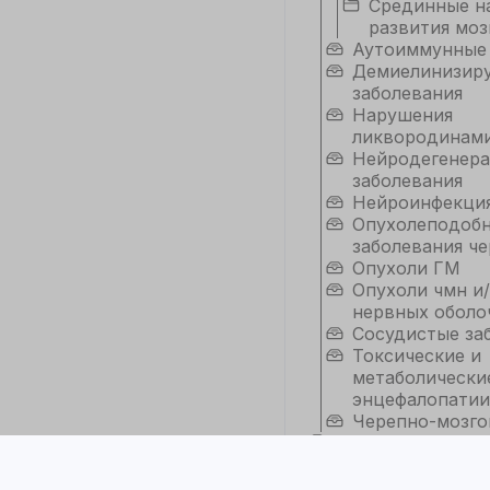
Срединные н
развития моз
Аутоиммунные
Демиелинизир
заболевания
Нарушения
ликвородинам
Нейродегенер
заболевания
Нейроинфекци
Опухолеподоб
заболевания че
Опухоли ГМ
Опухоли чмн и/
нервных оболо
Сосудистые за
Токсические и
метаболически
энцефалопатии
Черепно-мозго
Женский малый 
Забрюшинное
пространство