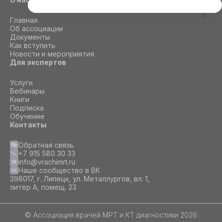
Этот сайт использует cookie
Главная
Для корректной работы данного сайта
Об ассоциации
необходимы файлы cookie
Документы
Как вступить
Новости и мероприятия
Для экспертов
СОГЛАСИЕ
ПОДРОБНОСТИ
O COOKIE
Услуги
Вебинары
Книги
Настроить
Подписка
Обучение
Принять все
Контакты
Обратная связь
+7 915 580 30 33
info@vrachimrt.ru
Наше сообщество в ВК
398017, г. Липецк, ул. Металлургов, вл. 1,
литер А, помещ. 23
© Ассоциация врачей МРТ и КТ диагностики 2026