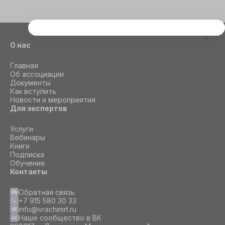
Этот сайт использует cookie
О нас
Для корректной работы данного сайта
необходимы файлы cookie
Главная
Об ассоциации
Документы
СОГЛАСИЕ
ПОДРОБНОСТИ
O COOKIE
Как вступить
Новости и мероприятия
Для экспертов
Настроить
Услуги
Вебинары
Книги
Принять все
Подписка
Обучение
Контакты
Обратная связь
+7 915 580 30 33
info@vrachimrt.ru
Наше сообщество в ВК