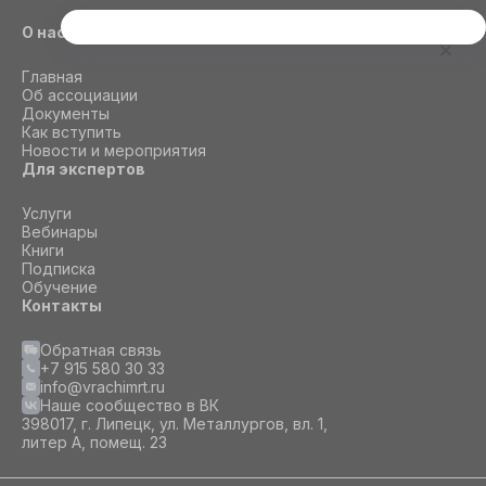
О нас
Этот сайт использует cookie
Для корректной работы данного сайта
Главная
необходимы файлы cookie
Об ассоциации
Документы
Как вступить
Новости и мероприятия
СОГЛАСИЕ
ПОДРОБНОСТИ
O COOKIE
Для экспертов
Услуги
Вебинары
Настроить
Книги
Подписка
Принять все
Обучение
Контакты
Обратная связь
+7 915 580 30 33
info@vrachimrt.ru
Наше сообщество в ВК
398017, г. Липецк, ул. Металлургов, вл. 1,
литер А, помещ. 23