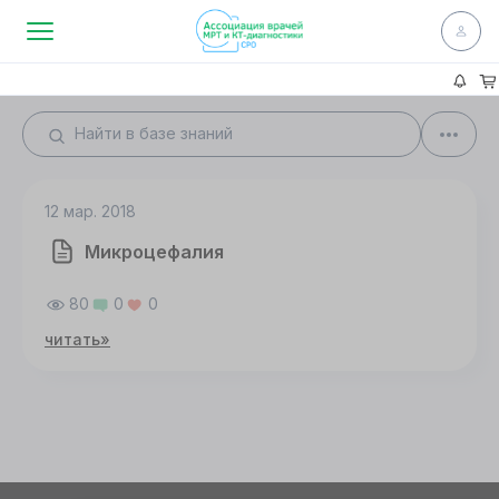
12 мар. 2018
Микроцефалия
80
0
0
читать»