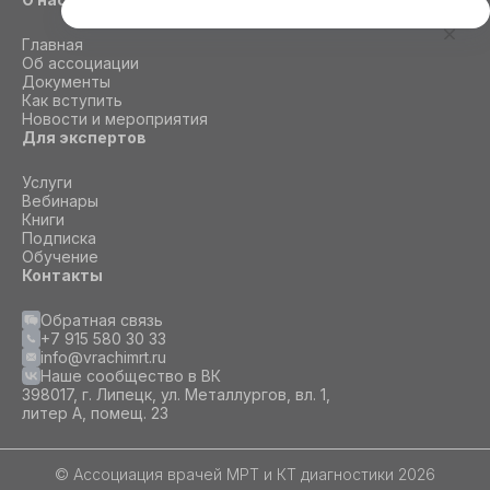
Этот сайт использует cookie
Главная
Для корректной работы данного сайта
Об ассоциации
необходимы файлы cookie
Документы
Как вступить
Новости и мероприятия
Для экспертов
СОГЛАСИЕ
ПОДРОБНОСТИ
O COOKIE
Услуги
Вебинары
Книги
Настроить
Подписка
Обучение
Принять все
Контакты
Обратная связь
+7 915 580 30 33
info@vrachimrt.ru
Наше сообщество в ВК
398017, г. Липецк, ул. Металлургов, вл. 1,
литер А, помещ. 23
© Ассоциация врачей МРТ и КТ диагностики 2026