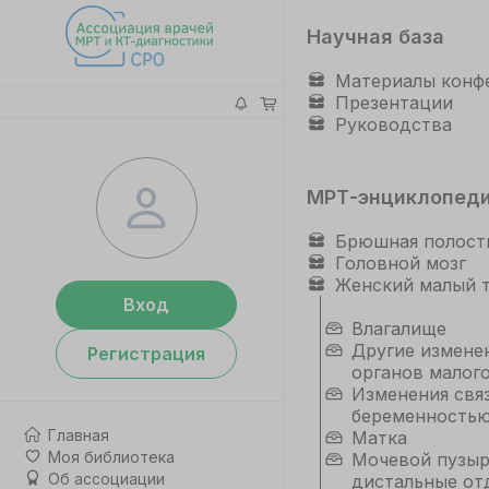
Научная база
Материалы конф
Презентации
Руководства
МРТ-энциклопед
Брюшная полост
Головной мозг
Женский малый 
Вход
Влагалище
Другие измене
Регистрация
органов малого
Изменения свя
беременность
Главная
Матка
Моя библиотека
Мочевой пузыр
Об ассоциации
дистальные от