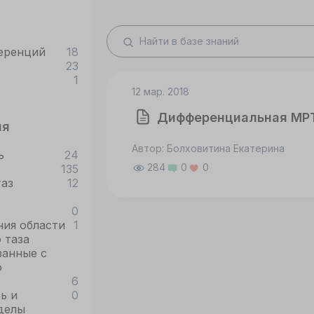
еренций
18
23
1
12 мар. 2018
Дифференциальная МРТ
ия
Автор: Болховитина Екатерина
ь
24
284
0
0
135
таз
12
0
ния области
1
 таза
занные с
ю
6
ь и
0
делы