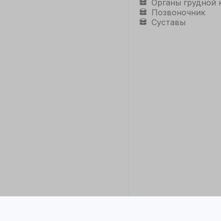
Органы грудной 
Позвоночник
Суставы