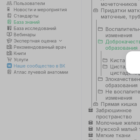
Пользователи
мочеточников
Новости и мероприятия
Придатки матк
Стандарты
маточные, тру
База знаний
База исследований
Воспалитель
Вебинары
изменения
Экспертная оценка
Доброкачест
Рекомендованный врач
образования
Книги
Услуги
Киста
Э
Наше сообщество в ВК
Цистадено
Атлас лучевой анатомии
цистадено
Дл
Злокачестве
да
образования
не
Не воспалит
co
изменения
Прямая кишка
Забрюшинное
С
пространство
Молочные желез
Мужской малый 
Мягкие ткани