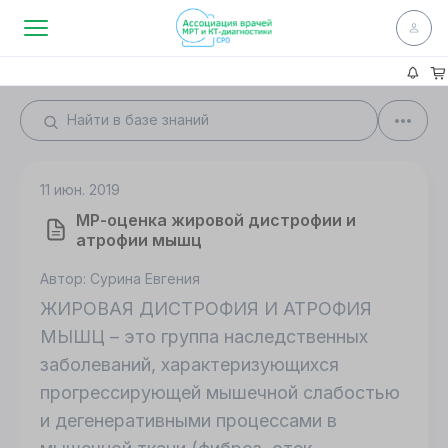
11 июн. 2019
МР-оценка жировой дистрофии и
атрофии мышц
Автор: Сурина Евгения
ЖИРОВАЯ ДИСТРОФИЯ И АТРОФИЯ
МЫШЦ – это группа наследственных
заболеваний, характеризующихся
прогрессирующей мышечной слабостью
и дегенеративными процессами в