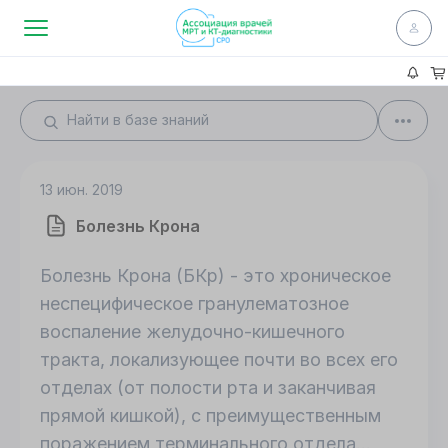
13 июн. 2019
Болезнь Крона
Болезнь Крона (БКр) - это хроническое
неспецифическое гранулематозное
воспаление желудочно-кишечного
тракта, локализующее почти во всех его
отделах (от полости рта и заканчивая
прямой кишкой), с преимущественным
поражением терминального отдела