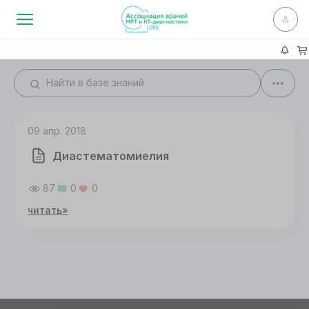
09 апр. 2018
Диастематомиелия
87
0
0
читать»