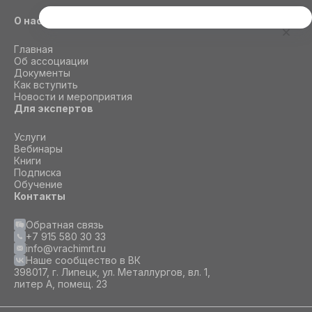
О нас
Этот сайт использует cookie
Для корректной работы данного сайта
Главная
необходимы файлы cookie
Об ассоциации
Документы
Как вступить
Новости и мероприятия
СОГЛАСИЕ
ПОДРОБНОСТИ
O COOKIE
Для экспертов
Услуги
Вебинары
Настроить
Книги
Подписка
Принять все
Обучение
Контакты
Обратная связь
+7 915 580 30 33
info@vrachimrt.ru
Наше сообщество в ВК
398017, г. Липецк, ул. Металлургов, вл. 1,
литер А, помещ. 23