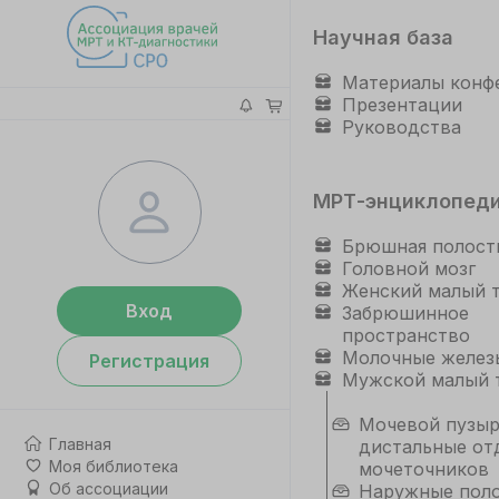
Научная база
Материалы конф
Презентации
Руководства
МРТ-энциклопед
Брюшная полост
Головной мозг
Женский малый 
Вход
Забрюшинное
пространство
Молочные желез
Регистрация
Мужской малый 
Мочевой пузыр
Главная
дистальные от
Моя библиотека
мочеточников
Об ассоциации
Наружные пол