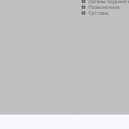
Органы грудной 
Позвоночник
Суставы