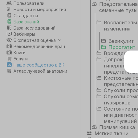
Пользователи
Предстательна
Новости и мероприятия
семенные пузы
Стандарты
База знаний
Воспалитель
База исследований
изменения
Вебинары
Экспертная оценка
Везикулит
Рекомендованный врач
Простатит
Книги
Врожденные 
Услуги
Доброкачест
Э
Наше сообщество в ВК
гиперплазия
Атлас лучевой анатомии
предстатель
Дл
Кистозные п
да
предстатель
не
Опухоли про
co
Опухоли сем
пузырьков
Состояние по
С
или диагност
манипуляций
Прямая кишка
Мягкие ткани