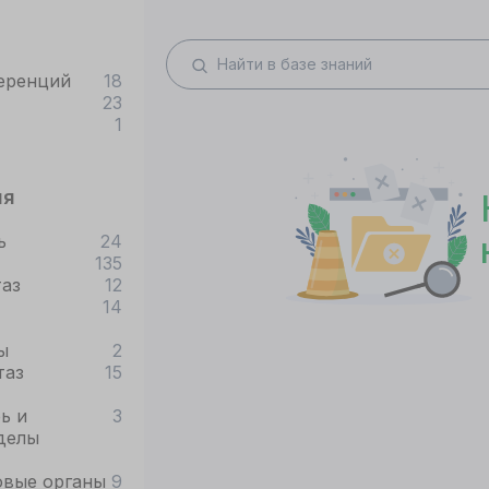
еренций
18
23
1
ия
ь
24
135
таз
12
14
ы
2
таз
15
ь и
3
делы
овые органы
9