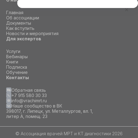
Этот сайт использует cookie
Главная
Для корректной работы данного сайта
Об ассоциации
необходимы файлы cookie
Документы
Как вступить
Новости и мероприятия
Для экспертов
СОГЛАСИЕ
ПОДРОБНОСТИ
O COOKIE
Услуги
Вебинары
Книги
Настроить
Подписка
Обучение
Принять все
Контакты
Обратная связь
+7 915 580 30 33
info@vrachimrt.ru
Наше сообщество в ВК
398017, г. Липецк, ул. Металлургов, вл. 1,
литер А, помещ. 23
© Ассоциация врачей МРТ и КТ диагностики 2026