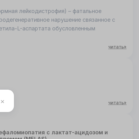
мозжечка, вентрикуломегалия. Синдром
ормная лейкодистрофия) – фатальное
ссирующая энцефалопатия с преимущественно
родегенеративное нарушение связанное с
ом наследования и дебютом в раннем
етила-L-аспартата обусловленным
читать»
читать»
ефаломиопатия с лактат-ацидозом и
дромом (MELAS)