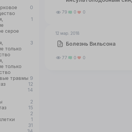
орковое
0
79
0
0
ОГЛАСИЕ
ПОДРОБНОСТИ
O COOKIE
щество
я,
1
ие
е серое
12 мар. 2018
Принять все
Настроить
я,
3
Болезнь Вильсона
е только
ство
77
0
0
я,
е только
ство
вые травмы
9
таз
12
14
ы
2
таз
15
2
клетки
1
31
34