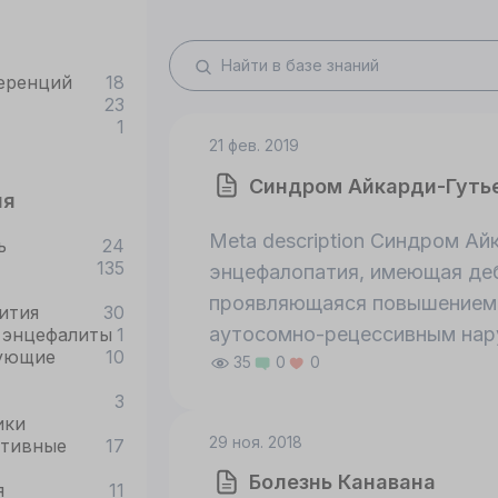
еренций
18
23
1
21 фев. 2019
Синдром Айкарди-Гуть
ия
Meta description Синдром А
ь
24
135
энцефалопатия, имеющая деб
проявляющаяся повышением 
ития
30
аутосомно-рецессивным нар
 энцефалиты
1
ующие
10
35
0
0
RNASEH2B на хромосоме 13q1
хромосоме 19q12.13, SAMDH1
3
ики
1q21.3, IFIH1 на хромосоме 2
29 ноя. 2018
ативные
17
выявляется кальцинация баз
Болезнь Канавана
семиовальных центров, лейк
я
11