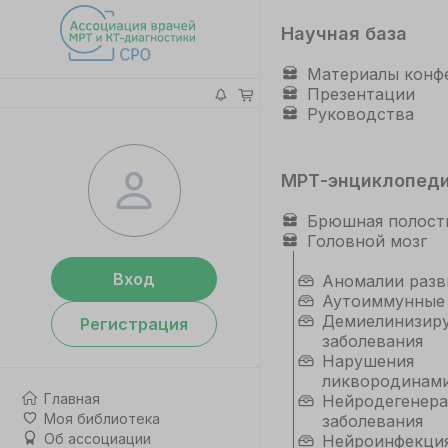
Научная база
Материалы конф
Презентации
Руководства
МРТ-энциклопед
Брюшная полост
Головной мозг
Вход
Аномалии разв
Аутоиммунные
Демиелинизир
Регистрация
заболевания
Нарушения
ликвородинам
Главная
Нейродегенер
Моя библиотека
заболевания
Об ассоциации
Нейроинфекци