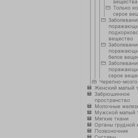
вещества
Только к
С
серое ве
Заболевани
поражающ
подкорково
вещество
Заболевани
поражающи
белое веще
Заболевани
поражающи
серое веще
Черепно-мозго
Женский малый 
Забрюшинное
пространство
Молочные желез
Мужской малый 
Мягкие ткани
Органы грудной 
Позвоночник
Суставы