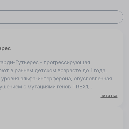
ерес
йкарди-Гутьерес - прогрессирующая
ют в раннем детском возрасте до 1 года,
уровня альфа-интерферона, обусловленная
ушением с мутациями генов TREX1,
4-21, RNASEH2C на 11q13.2, RNASEH2A на
читать»
 на хромосоме 20q11.2, ADAR на хромосоме
q24.2. При КТ и МРТ головного мозга
альных ядер, кальцинаты белого вещества
одистрофия, атрофия коры головного мозга,