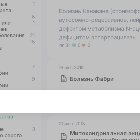
ные
1
мозолистого тела, ствола и 
репа
Болезнь Канавана (спонгиоф
Айкарди-Гутьерес – прогре
8
аутосомно-рецессивное, ней
 или
1
аутосомно-рецессивным тип
дефектом метаболизма N-ац
чек
детском возрасте.
болевания
21
дефицитом аспартоацилазы.
18
34
0
0
е
7
19 окт. 2018
фии
Болезнь Фабри
9
фии
Автор: Скачков Артур
я с
5
48
0
0
м
тот сайт использует cookie
 серого и
я корректной работы
ества
нного сайта
01 июн. 2018
обходимы файлы
ие
3
Митохондриальная энц
о серого
okie
инсультоподобным син