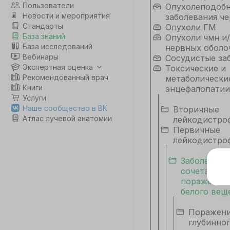
Пользователи
Опухолеподоб
Новости и мероприятия
заболевания че
Стандарты
Опухоли ГМ
База знаний
Опухоли чмн и/
База исследований
нервных оболо
Вебинары
Сосудистые за
Экспертная оценка
Токсические и
Рекомендованный врач
метаболически
Книги
энцефалопатии
Услуги
Наше сообщество в ВК
Вторичные
Атлас лучевой анатомии
лейкодистро
Первичные
лейкодистро
Заболевани
сочетанны
Э
поражением
Дл
белого вещ
да
не
Поражен
глубинног
co