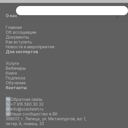
Этот сайт использует cookie
О нас
Для корректной работы данного сайта
Главная
необходимы файлы cookie
Об ассоциации
Документы
Как вступить
СОГЛАСИЕ
ПОДРОБНОСТИ
O COOKIE
Новости и мероприятия
Для экспертов
Услуги
Настроить
Вебинары
Книги
Подписка
Принять все
Обучение
Контакты
Обратная связь
+7 915 580 30 33
info@vrachimrt.ru
Наше сообщество в ВК
398017, г. Липецк, ул. Металлургов, вл. 1,
литер А, помещ. 23