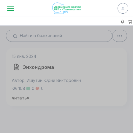
15 янв. 2024
Энхондрома
Автор: Ишутин Юрий Викторович
108
0
0
читать»