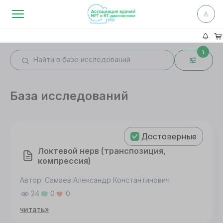
1
База исследований
Достоверные
Локтевой нерв (транспозиция,
компрессия)
Автор: Самаев Александр Константинович
24
0
0
читать»