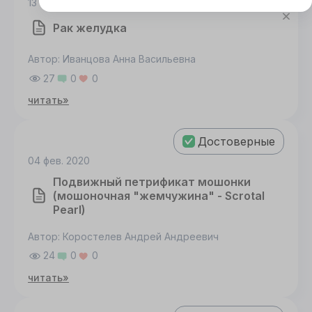
13 фев. 2020
Этот сайт использует cookie
Для корректной работы данного сайта
Рак желудка
необходимы файлы cookie
Автор: Иванцова Анна Васильевна
27
0
0
СОГЛАСИЕ
ПОДРОБНОСТИ
O COOKIE
читать»
Настроить
Достоверные
04 фев. 2020
Принять все
Подвижный петрификат мошонки
(мошоночная "жемчужина" - Scrotal
Pearl)
Автор: Коростелев Андрей Андреевич
24
0
0
читать»