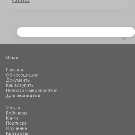
читать»
Этот сайт использует cookie
Для корректной работы данного сайта
необходимы файлы cookie
О нас
СОГЛАСИЕ
ПОДРОБНОСТИ
O COOKIE
Главная
Об ассоциации
Документы
Как вступить
Настроить
Новости и мероприятия
Для экспертов
Принять все
Услуги
Вебинары
Книги
Подписка
Обучение
Контакты