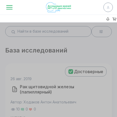
База исследований
Достоверные
26 авг. 2019
Рак щитовидной железы
(папиллярный)
Автор: Ходаков Антон Анатольевич
10
0
0