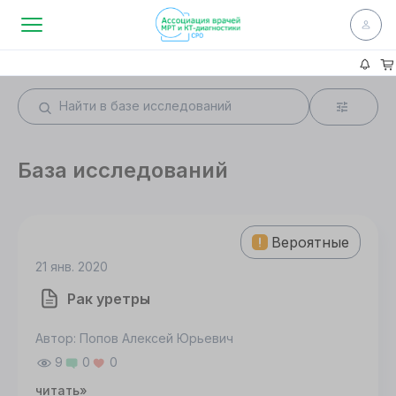
База исследований
Вероятные
21 янв. 2020
Рак уретры
Автор: Попов Алексей Юрьевич
9
0
0
читать»