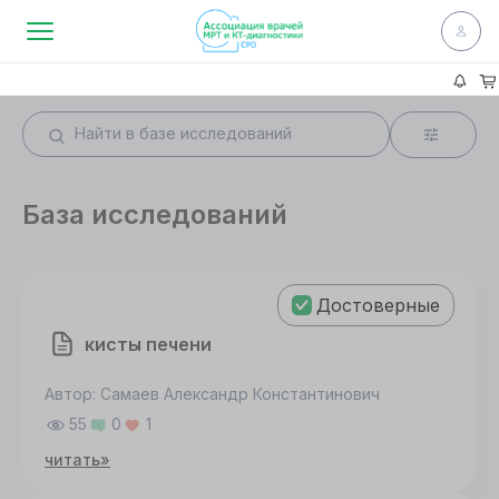
База исследований
Достоверные
кисты печени
Автор: Самаев Александр Константинович
55
0
1
читать»