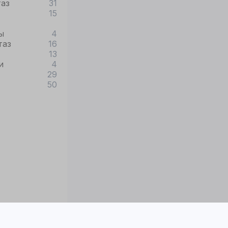
таз
31
15
ы
4
таз
16
13
и
4
29
50