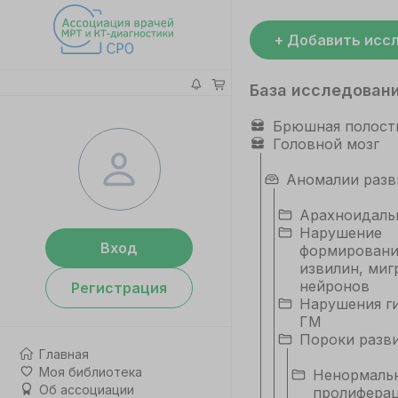
+ Добавить исс
База исследован
Брюшная полост
Головной мозг
Аномалии разв
Арахноидаль
Нарушение
Вход
формировани
извилин, миг
нейронов
Регистрация
Нарушения ги
ГМ
Пороки разв
Главная
Моя библиотека
Ненормаль
Об ассоциации
пролиферац