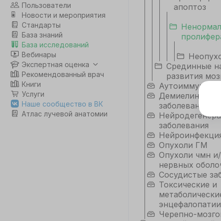
Пользователи
апоптоз
Новости и мероприятия
Стандарты
Ненормал
База знаний
пролифер
База исследований
Вебинары
Неопух
Экспертная оценка
Срединные н
Рекомендованный врач
развития моз
Книги
Аутоиммунные
Услуги
Демиелинизир
Э
Наше сообщество в ВК
заболевания
Атлас лучевой анатомии
Нейродегенер
Дл
заболевания
да
Нейроинфекци
не
Опухоли ГМ
co
Опухоли чмн и/
нервных оболо
Сосудистые за
С
Токсические и
метаболически
энцефалопатии
Черепно-мозго