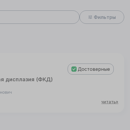
Фильтры
Достоверные
ая дисплазия (ФКД)
инович
читать»