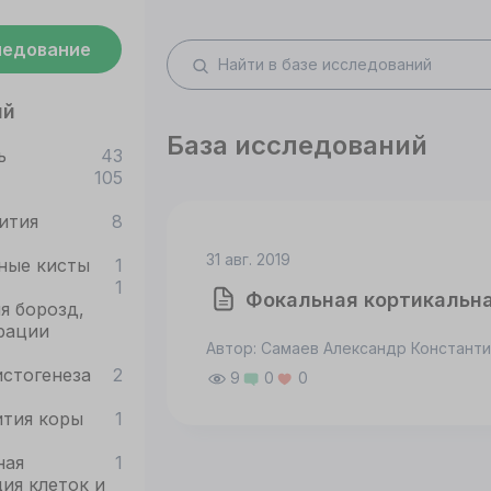
ледование
ий
База исследований
ь
43
105
ития
8
31 авг. 2019
ные кисты
1
1
Фокальная кортикальн
я борозд,
рации
Автор: Самаев Александр Констант
стогенеза
2
9
0
0
ития коры
1
ная
1
ия клеток и