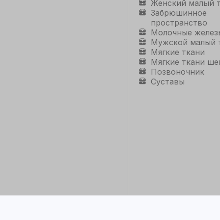
Женский малый 
Забрюшинное
пространство
Молочные желез
Мужской малый 
Мягкие ткани
Мягкие ткани ше
Позвоночник
Суставы