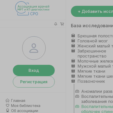
+ Добавить исс
База исследован
Брюшная полост
Головной мозг
Женский малый 
Забрюшинное
пространство
Молочные желез
Мужской малый 
Вход
Мягкие ткани
Мягкие ткани ше
Позвоночник
Регистрация
Аномалии разв
Воспалительны
Главная
заболевания п
Моя библиотека
Воспалительны
Об ассоциации
оболочек спинн