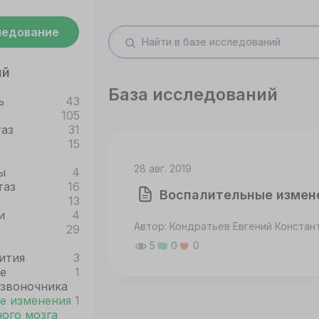
ледование
ий
База исследований
ь
43
105
таз
31
15
28 авг. 2019
ы
4
таз
16
Воспалительные измене
13
и
4
Автор: Кондратьев Евгений Констан
29
5
0
0
ития
3
е
1
озвоночника
е изменения
1
ого мозга