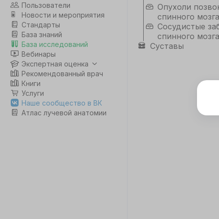
Пользователи
Опухоли позво
Новости и мероприятия
спинного мозг
Стандарты
Сосудистые за
База знаний
спинного мозг
База исследований
Суставы
Вебинары
Экспертная оценка
Рекомендованный врач
Книги
Услуги
Э
Наше сообщество в ВК
Атлас лучевой анатомии
Дл
да
не
co
С