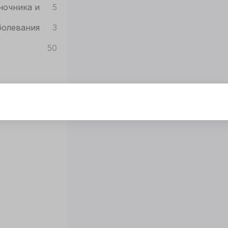
ночника и
5
а
болевания
3
а
50
тот сайт использует cookie
я корректной работы
нного сайта
обходимы файлы
okie
ОГЛАСИЕ
ПОДРОБНОСТИ
O COOKIE
Принять все
Настроить