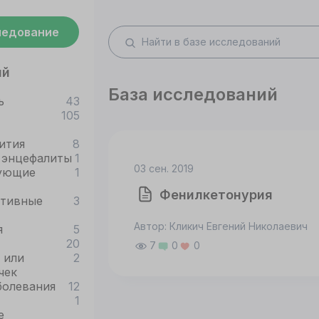
ледование
ий
База исследований
ь
43
105
ития
8
 энцефалиты
1
03 сен. 2019
ующие
1
Фенилкетонурия
ативные
3
Автор: Кликич Евгений Николаевич
я
5
20
7
0
0
 или
2
чек
болевания
12
1
е