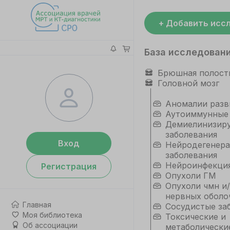
+ Добавить исс
База исследован
Брюшная полост
Головной мозг
Аномалии разв
Аутоиммунные
Демиелинизир
заболевания
Вход
Нейродегенер
заболевания
Нейроинфекци
Регистрация
Опухоли ГМ
Опухоли чмн и/
нервных оболо
Главная
Сосудистые за
Моя библиотека
Токсические и
Об ассоциации
метаболически