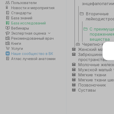
Пользователи
энцефалопатии
Новости и мероприятия
Стандарты
Вторичные
База знаний
лейкодистро
База исследований
Вебинары
С преимущ
Экспертная оценка
поражением
Рекомендованный врач
вещества
Книги
Черепно-мозго
Услуги
Женский малый 
Э
Наше сообщество в ВК
Забрюшинное
Атлас лучевой анатомии
пространство
Дл
Молочные желез
да
Мужской малый 
не
Мягкие ткани
co
Мягкие ткани ше
Позвоночник
Суставы
С