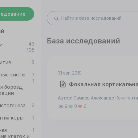
ледование
ий
База исследований
ь
43
105
ития
8
31 авг. 2019
ные кисты
1
1
Фокальная кортикальн
я борозд,
рации
Автор: Самаев Александр Констант
стогенеза
2
9
0
0
ития коры
1
ная
1
ия клеток и