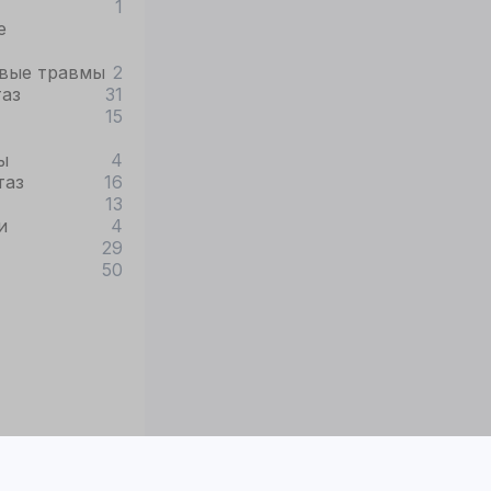
1
е
вые травмы
2
таз
31
15
ы
4
таз
16
13
и
4
29
50