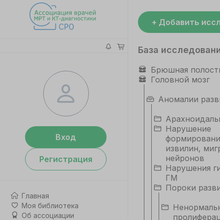
+ Добавить исс
База исследован
Брюшная полост
Головной мозг
Аномалии разв
Арахноидаль
Нарушение
Вход
формировани
извилин, миг
нейронов
Регистрация
Нарушения ги
ГМ
Пороки разв
Главная
Моя библиотека
Ненормаль
Об ассоциации
пролиферац