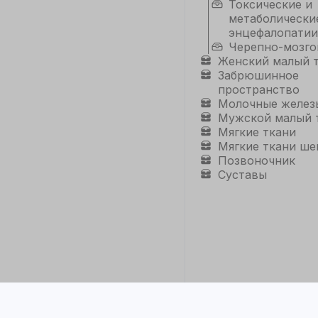
Токсические и
метаболически
энцефалопатии
Черепно-мозго
Женский малый 
Забрюшинное
пространство
Молочные желез
Мужской малый 
Мягкие ткани
Мягкие ткани ше
Позвоночник
Суставы