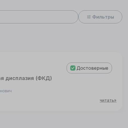
Фильтры
Достоверные
ая дисплазия (ФКД)
инович
читать»