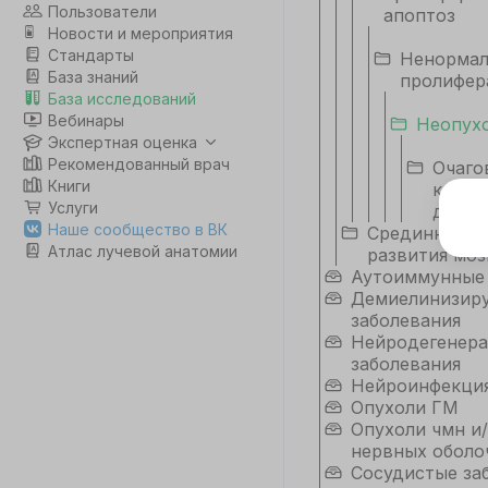
Пользователи
апоптоз
Новости и мероприятия
Стандарты
Ненормал
База знаний
пролифер
База исследований
Вебинары
Неопух
Экспертная оценка
Рекомендованный врач
Очаго
Книги
корти
Услуги
диспл
Э
Наше сообщество в ВК
Срединные н
Атлас лучевой анатомии
развития моз
Дл
Аутоиммунные
да
Демиелинизир
не
заболевания
co
Нейродегенер
заболевания
Нейроинфекци
С
Опухоли ГМ
Опухоли чмн и/
нервных оболо
Сосудистые за