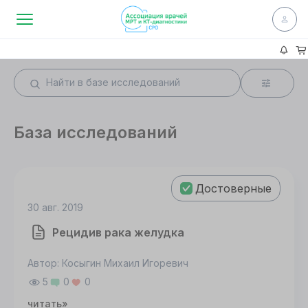
База исследований
Достоверные
30 авг. 2019
Рецидив рака желудка
Автор: Косыгин Михаил Игоревич
5
0
0
читать»