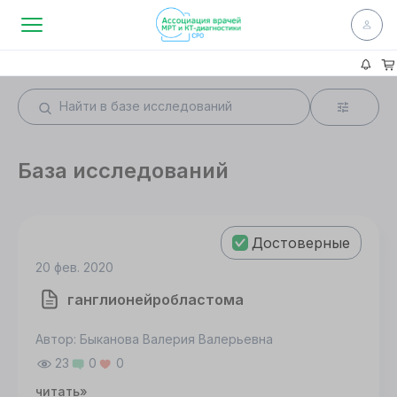
База исследований
Достоверные
20 фев. 2020
ганглионейробластома
Автор: Быканова Валерия Валерьевна
23
0
0
читать»