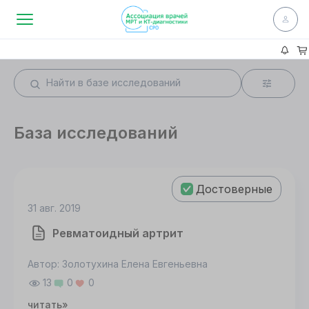
База исследований
Достоверные
31 авг. 2019
Ревматоидный артрит
Автор: Золотухина Елена Евгеньевна
13
0
0
читать»