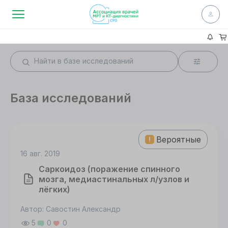
База исследований
Вероятные
16 авг. 2019
Саркоидоз (поражение спинного
мозга, медиастинальных л/узлов и
лёгких)
Автор: Савостин Александр
5
0
0