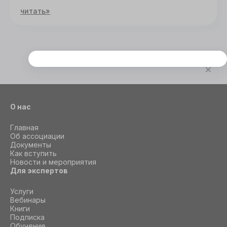
читать»
Этот сайт использует cookie
Для корректной работы данного сайта
необходимы файлы cookie
О нас
СОГЛАСИЕ
ПОДРОБНОСТИ
O COOKIE
Главная
Об ассоциации
Документы
Как вступить
Настроить
Новости и мероприятия
Для экспертов
Принять все
Услуги
Вебинары
Книги
Подписка
Обучение