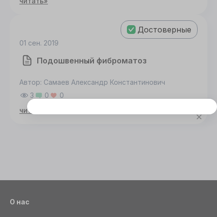
читать»
Достоверные
01 сен. 2019
Подошвенный фиброматоз
Автор: Самаев Александр Константинович
3
0
0
читать»
Этот сайт использует cookie
Для корректной работы данного сайта
необходимы файлы cookie
СОГЛАСИЕ
ПОДРОБНОСТИ
O COOKIE
Настроить
О нас