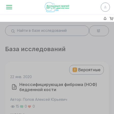
База исследований
Вероятные
22 янв. 2020
Неоссифицирующая фиброма (НОФ)
бедренной кости
Автор: Попов Алексей Юрьевич
15
0
0