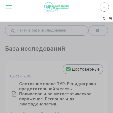
База исследований
Достоверные
02 сен. 2019
Состояние после ТУР. Рецидив рака
предстательной железы.
Полиоссальное метастатическое
поражение. Региональная
лимфаденопатия.