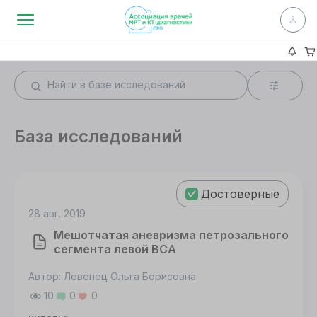
База исследований
Достоверные
28 авг. 2019
Мешотчатая аневризма петрозального
сегмента левой ВСА
Автор: Левенец Ольга Борисовна
10
0
0