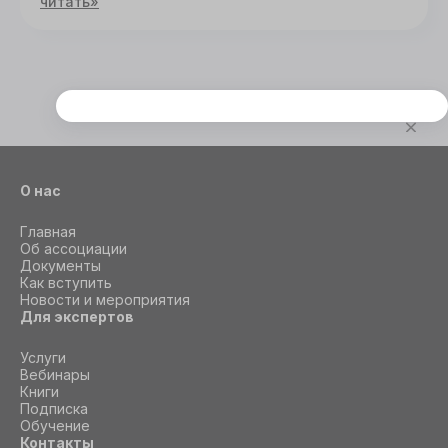
читать»
Этот сайт использует cookie
Для корректной работы данного сайта
необходимы файлы cookie
О нас
СОГЛАСИЕ
ПОДРОБНОСТИ
O COOKIE
Главная
Об ассоциации
Документы
Как вступить
Настроить
Новости и мероприятия
Для экспертов
Принять все
Услуги
Вебинары
Книги
Подписка
Обучение
Контакты