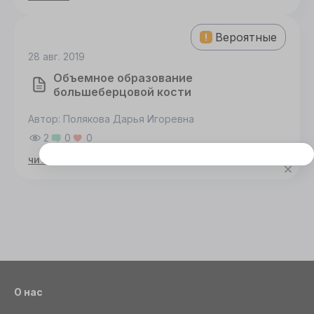
Вероятные
28 авг. 2019
Объемное образование
большеберцовой кости
Автор: Полякова Дарья Игоревна
2
0
0
читать»
Этот сайт использует cookie
Для корректной работы данного сайта
необходимы файлы cookie
СОГЛАСИЕ
ПОДРОБНОСТИ
O COOKIE
Настроить
О нас