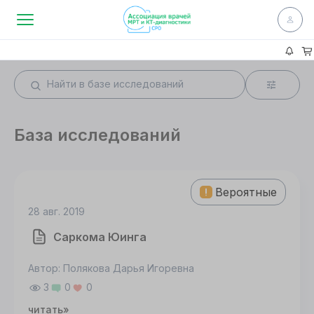
База исследований
Вероятные
28 авг. 2019
Саркома Юинга
Автор: Полякова Дарья Игоревна
3
0
0
читать»