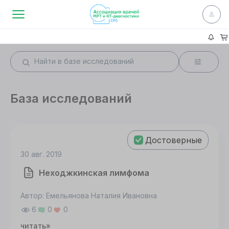
База исследований
Достоверные
30 авг. 2019
Неходжкинская лимфома
Автор: Емельянова Наталия Ивановна
6
0
0
читать»