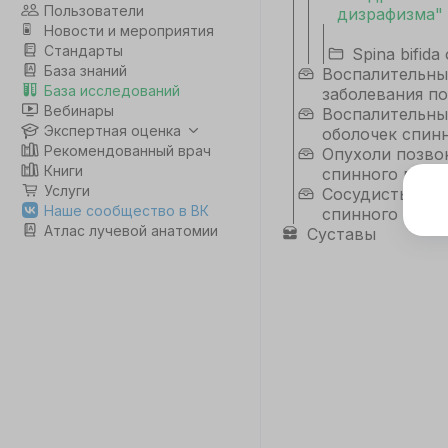
Пользователи
дизрафизма"
Новости и мероприятия
Стандарты
Spina bifida
База знаний
Воспалительны
База исследований
заболевания п
Вебинары
Воспалительны
Экспертная оценка
оболочек спинн
Рекомендованный врач
Опухоли позво
Книги
спинного мозг
Услуги
Сосудистые за
Э
Наше сообщество в ВК
спинного мозг
Атлас лучевой анатомии
Суставы
Дл
да
не
co
С