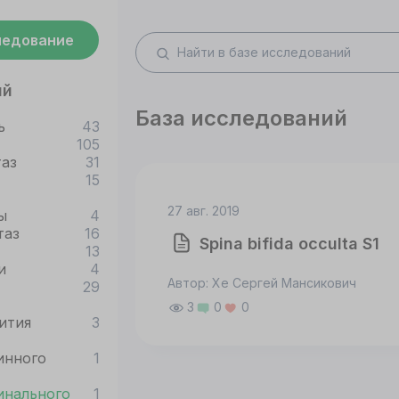
ледование
ий
База исследований
ь
43
105
таз
31
15
27 авг. 2019
ы
4
таз
16
Spina bifida occulta S1
13
и
4
Автор: Хе Сергей Мансикович
29
3
0
0
ития
3
инного
1
инального
1