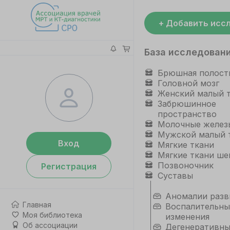
+ Добавить исс
База исследован
Брюшная полост
Головной мозг
Женский малый 
Забрюшинное
пространство
Молочные желез
Мужской малый 
Вход
Мягкие ткани
Мягкие ткани ше
Позвоночник
Регистрация
Суставы
Аномалии разв
Главная
Воспалительны
Моя библиотека
изменения
Об ассоциации
Дегенеративн