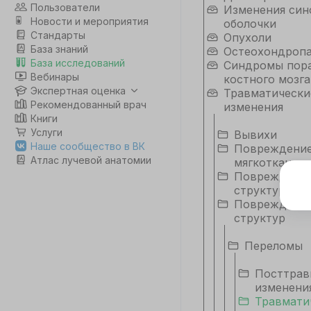
Пользователи
Изменения син
Новости и мероприятия
оболочки
Стандарты
Опухоли
База знаний
Остеохондроп
База исследований
Синдромы пор
Вебинары
костного мозга
Экспертная оценка
Травматически
Рекомендованный врач
изменения
Книги
Услуги
Вывихи
Наше сообщество в ВК
Повреждени
Атлас лучевой анатомии
мягкотканных
Повреждение
структур
Э
Повреждения
Дл
структур
да
не
Переломы
co
Посттрав
изменени
Травмати
С