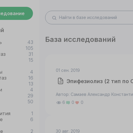
ледование
ий
База исследований
ь
43
105
таз
31
15
01 сен. 2019
ы
4
таз
16
Эпифезиолиз (2 тип по 
13
и
4
Автор: Самаев Александр Констант
29
50
6
0
0
ития
1
е
6
ые
2
30 авг. 2019