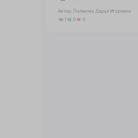
Автор: Полякова Дарья Игоревна
Принять все
Настроить
1
0
0