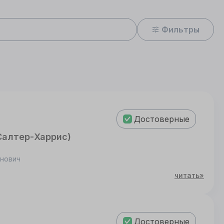
Фильтры
Достоверные
Салтер-Харрис)
инович
читать»
Достоверные