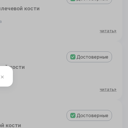
плечевой кости
а
читать»
Достоверные
ной кости
читать»
Достоверные
й кости