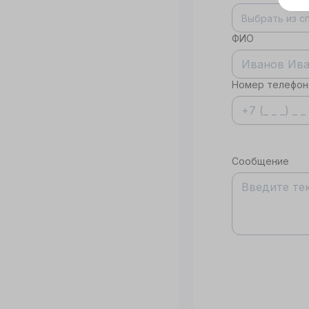
Дл
Выбрать из с
да
ФИО
не
co
Номер телефон
С
Сообщение