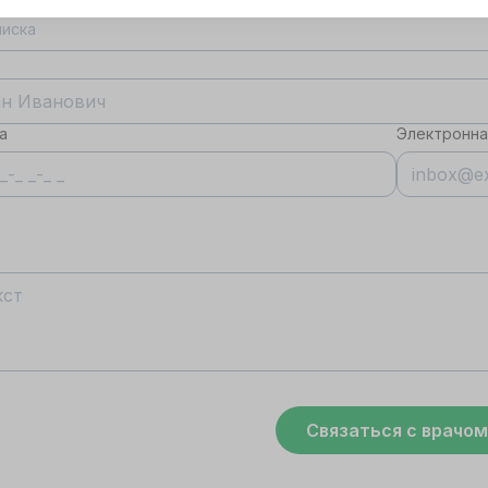
я корректной работы
писка
нного сайта
обходимы файлы
okie
а
Электронна
ОГЛАСИЕ
ПОДРОБНОСТИ
O COOKIE
Принять все
Настроить
Связаться с врачом