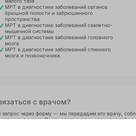
малого таза
МРТ в диагностике заболеваний органов
брюшной полости и забрюшинного
пространства
МРТ в диагностике заболеваний скелетно-
мышечной системы
МРТ в диагностике заболеваний головного
мозга
МРТ в диагностике заболеваний спинного
мозга и позвоночника
вязаться с врачом?
 запрос через форму — мы передадим его врачу, соб
нальных данных. После этого с вами свяжется либо с
тот сайт использует cookie